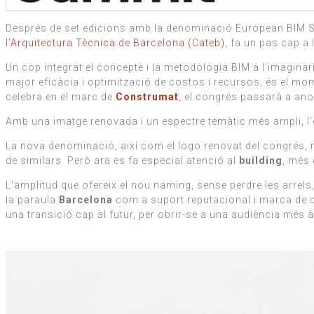
Després de set edicions amb la denominació European BIM Sum
l’Arquitectura Tècnica de Barcelona (Cateb)
, fa un pas cap a 
Un cop integrat el concepte i la metodologia BIM a l’imagina
major eficàcia i optimització de costos i recursos, és el mom
celebra en el marc de
Construmat
, el congrés passarà a a
Amb una imatge renovada i un espectre temàtic més ampli, l’e
La nova denominació, així com el logo renovat del congrés
de similars. Però ara es fa especial atenció al
building
, més 
L’amplitud que ofereix el nou naming, sense perdre les arrel
la paraula
Barcelona
com a suport reputacional i marca de ci
una transició cap al futur, per obrir-se a una audiència més 