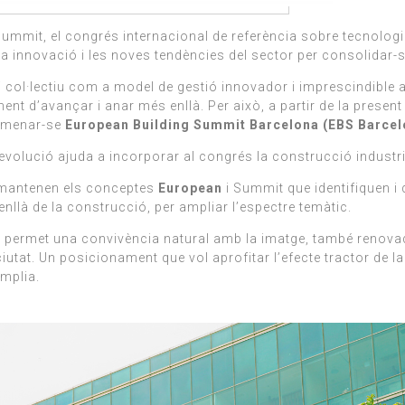
mit, el congrés internacional de referència sobre tecnologie
la innovació i les noves tendències del sector per consolidar-se
ri col·lectiu com a model de gestió innovador i imprescindible 
ent d’avançar i anar més enllà. Per això, a partir de la presen
nomenar-se
European Building Summit Barcelona (EBS Barcel
volució ajuda a incorporar al congrés la construcció industri
, mantenen els conceptes
European
i Summit que identifiquen i 
enllà de la construcció, per ampliar l’espectre temàtic.
s, permet una convivència natural amb la imatge, també renovad
utat. Un posicionament que vol aprofitar l’efecte tractor de la
àmplia.