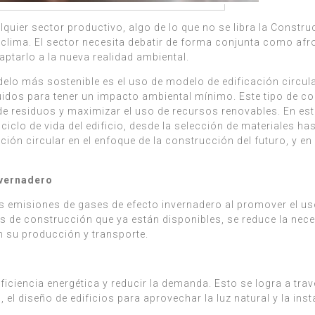
lquier sector productivo, algo de lo que no se libra la Constru
 clima. El sector necesita debatir de forma conjunta como afr
aptarlo a la nueva realidad ambiental.
o más sostenible es el uso de modelo de edificación circular.
uidos para tener un impacto ambiental mínimo. Este tipo de co
e residuos y maximizar el uso de recursos renovables. En este 
 ciclo de vida del edificio, desde la selección de materiales 
ión circular en el enfoque de la construcción del futuro, y en
nvernadero
as emisiones de gases de efecto invernadero al promover el us
iales de construcción que ya están disponibles, se reduce la ne
n su producción y transporte.
ficiencia energética y reducir la demanda. Esto se logra a trav
el diseño de edificios para aprovechar la luz natural y la ins