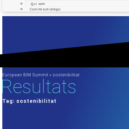
Qui som
Comitè estratègic
European BIM Summit
»
sostenibilitat
Resultats
Tag: sostenibilitat