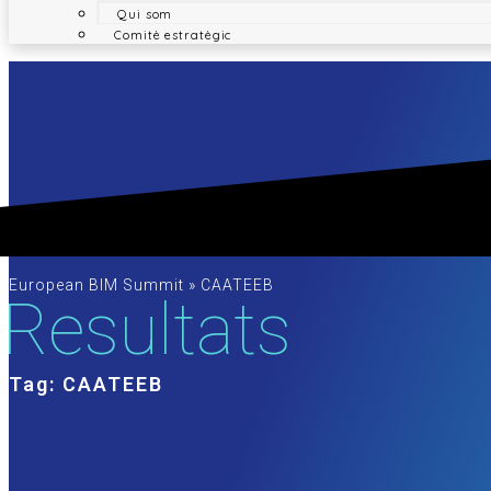
Qui som
Comitè estratègic
European BIM Summit
»
CAATEEB
Resultats
Tag: CAATEEB