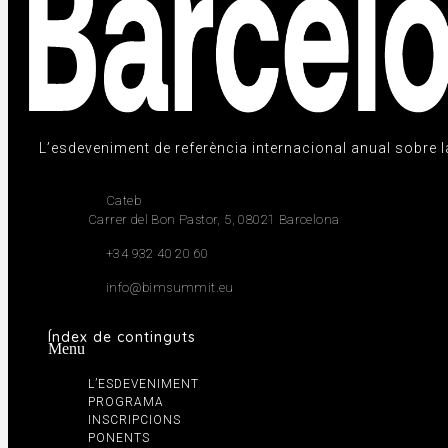
L’esdeveniment de referència internacional anual sobre la c
Cateb
Carrer del Bon Pastor, 5, 08021 Barcelona
+34 932 40 20 60
info@bimsummit.eu
Índex de continguts
Menu
L’ESDEVENIMENT
PROGRAMA
INSCRIPCIONS
PONENTS