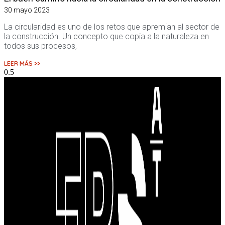
30 mayo 2023
La circularidad es uno de los retos que apremian al sector de
la construcción. Un concepto que copia a la naturaleza en
todos sus procesos,
LEER MÁS >>