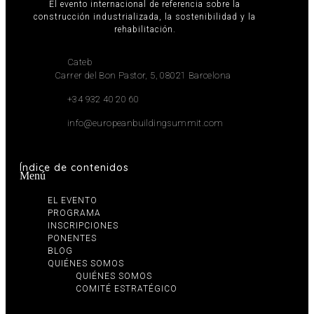
El evento internacional de referencia sobre la
construcción industrializada, la sostenibilidad y la
rehabilitación.
Cateb
Carrer del Bon Pastor, 5, 08021 Barcelona
+34 932 40 20 60
info@europeanbuildingsummit.com
Índice de contenidos
Menú
EL EVENTO
PROGRAMA
INSCRIPCIONES
PONENTES
BLOG
QUIÉNES SOMOS
QUIÉNES SOMOS
COMITÉ ESTRATÉGICO