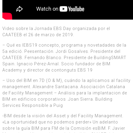
Video sobre la Jornada EBS Day organizada por el
CAATEEB el 26 de marzo de 2019.
– Qué es lEBS19 concepto, programa y novetadades de la
5a edició. Peesentación. Jordi Gosalves. Presidente del
CAATEEB. Fernando Blanco. Presidente de BuildingSMART
Spain. Ignacio Pérez-Arnal. Socio fundador de BIM
Academy y director de contonguts EBS 19
– Uso del BIM en 7D (O & M), cuándo la aplicamos al facility
management. Alexandre Santacana. Asociación Catalana
de Facility Management – Análisis para la implantacion de
BIM en edificios corporativos .Joan Sierra. Building
Services Responsible a Puig
-BIM desde la visión del Asset y del Facility Management.
«La oportunidad que no podemos perder» Un adelanto
sobre la guía BIM para FM de la Comisión esBIM. F. Javier