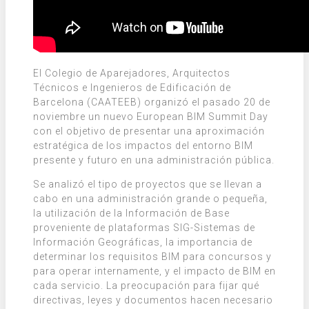
El Colegio de Aparejadores, Arquitectos
Técnicos e Ingenieros de Edificación de
Barcelona (CAATEEB) organizó el pasado 20 de
noviembre un nuevo European BIM Summit Day
con el objetivo de presentar una aproximación
estratégica de los impactos del entorno BIM
presente y futuro en una administración pública.
Se analizó el tipo de proyectos que se llevan a
cabo en una administración grande o pequeña,
la utilización de la Información de Base
proveniente de plataformas SIG-Sistemas de
Información Geográficas, la importancia de
determinar los requisitos BIM para concursos y
para operar internamente, y el impacto de BIM en
cada servicio. La preocupación para fijar qué
directivas, leyes y documentos hacen necesario