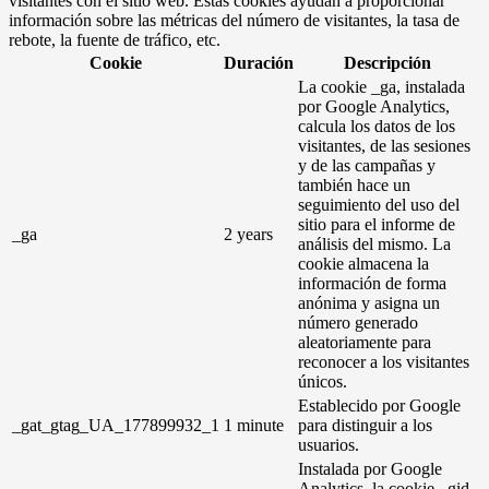
visitantes con el sitio web. Estas cookies ayudan a proporcionar
información sobre las métricas del número de visitantes, la tasa de
rebote, la fuente de tráfico, etc.
Cookie
Duración
Descripción
La cookie _ga, instalada
por Google Analytics,
calcula los datos de los
visitantes, de las sesiones
y de las campañas y
también hace un
seguimiento del uso del
sitio para el informe de
_ga
2 years
análisis del mismo. La
cookie almacena la
información de forma
anónima y asigna un
número generado
aleatoriamente para
reconocer a los visitantes
únicos.
Establecido por Google
_gat_gtag_UA_177899932_1
1 minute
para distinguir a los
usuarios.
Instalada por Google
Analytics, la cookie _gid