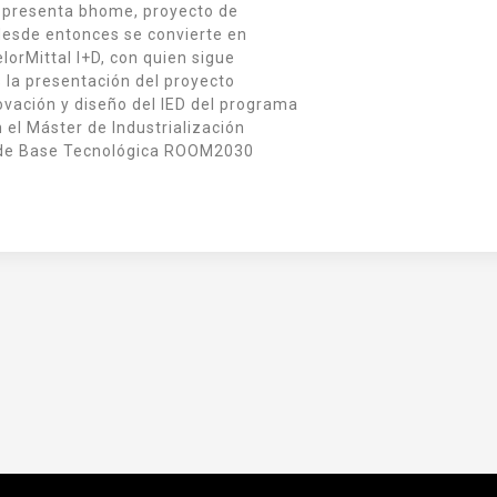
5, presenta bhome, proyecto de
 desde entonces se convierte en
lorMittal I+D, con quien sigue
 la presentación del proyecto
vación y diseño del IED del programa
 el Máster de Industrialización
p de Base Tecnológica ROOM2030