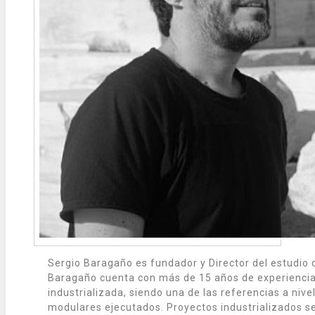
Sergio Baragaño es fundador y Director del estudio 
Baragaño cuenta con más de 15 años de experiencia ú
industrializada, siendo una de las referencias a nivel
modulares ejecutados. Proyectos industrializados se